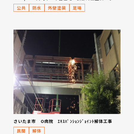
公共
防水
外壁塗装
足場
さいたま市 O病院 ｴｷｽﾊﾟﾝｼｮﾝｼﾞｮｲﾝﾄ解体工事
民間
解体