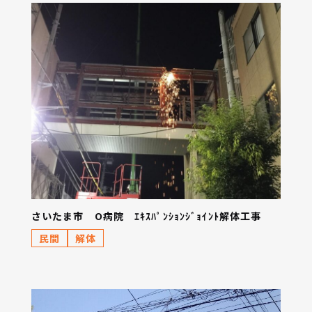
さいたま市 O病院 ｴｷｽﾊﾟﾝｼｮﾝｼﾞｮｲﾝﾄ解体工事
民間
解体